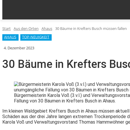
KLEINANZEIGEN
AUS DEN ORTEN
HOME
EPA
Start
Aus den Orten
Ahaus
30 Bäume in Krefters Busch müssen fallen
AHAUS
TOP-NEUIGKEIT
4. Dezember 2023
30 Bäume in Krefters Bus
Bürgermeisterin Karola Voß (3.v.l.) und Verwaltungsvors
Fällung von 30 Bäumen in Krefters Busch in Ahaus.
Im kleinen Waldgebiet Krefters Busch in Ahaus müssen aktuell
Schäden aus der drei Jahre langen extremen Trockenperiode de
Karola Voß und Verwaltungsvorstand Thomas Hammwöhner gem