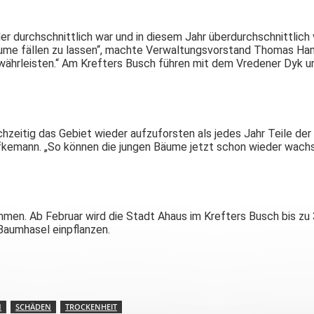
durchschnittlich war und in diesem Jahr überdurchschnittlich v
äume fällen zu lassen“, machte Verwaltungsvorstand Thomas Ha
ewährleisten.“ Am Krefters Busch führen mit dem Vredener Dyk 
ichzeitig das Gebiet wieder aufzuforsten als jedes Jahr Teile d
ffkemann. „So können die jungen Bäume jetzt schon wieder wachs
en. Ab Februar wird die Stadt Ahaus im Krefters Busch bis zu 
Baumhasel einpflanzen.
N
SCHÄDEN
TROCKENHEIT