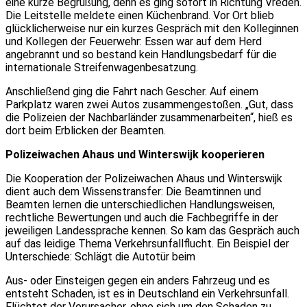
eine kurze Begrüßung, denn es ging sofort in Richtung Vreden.
Die Leitstelle meldete einen Küchenbrand. Vor Ort blieb
glücklicherweise nur ein kurzes Gespräch mit den Kolleginnen
und Kollegen der Feuerwehr: Essen war auf dem Herd
angebrannt und so bestand kein Handlungsbedarf für die
internationale Streifenwagenbesatzung.
Anschließend ging die Fahrt nach Gescher. Auf einem
Parkplatz waren zwei Autos zusammengestoßen. „Gut, dass
die Polizeien der Nachbarländer zusammenarbeiten“, hieß es
dort beim Erblicken der Beamten.
Polizeiwachen Ahaus und Winterswijk kooperieren
Die Kooperation der Polizeiwachen Ahaus und Winterswijk
dient auch dem Wissenstransfer: Die Beamtinnen und
Beamten lernen die unterschiedlichen Handlungsweisen,
rechtliche Bewertungen und auch die Fachbegriffe in der
jeweiligen Landessprache kennen. So kam das Gespräch auch
auf das leidige Thema Verkehrsunfallflucht. Ein Beispiel der
Unterschiede: Schlägt die Autotür beim
Aus- oder Einsteigen gegen ein anders Fahrzeug und es
entsteht Schaden, ist es in Deutschland ein Verkehrsunfall.
Flüchtet der Verursacher, ohne sich um den Schaden zu