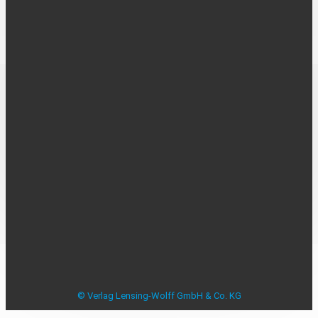
UNTERNEHMEN
Über uns
Kontakt
Karriere
MEDIADATEN
Mediadaten
Beilagenplanung
Allensbacher Studie Anzeigenblätter
Studie zu Anzeigenblättern
Impressum
Datenschutzerklärung
Datenschutzeinstellungen
AGB
Verbraucherstreitbeilegung
© Verlag Lensing-Wolff GmbH & Co. KG