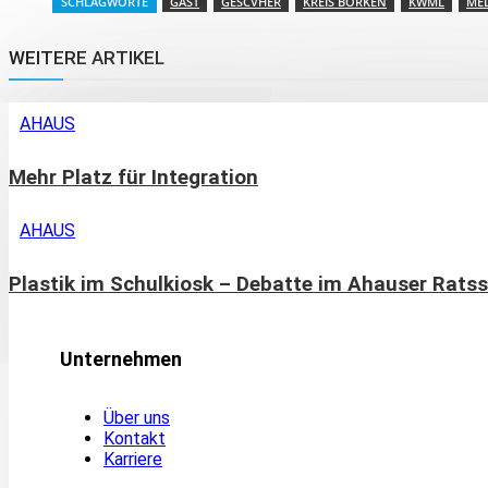
SCHLAGWORTE
GAST
GESCVHER
KREIS BORKEN
KWML
MED
WEITERE ARTIKEL
AHAUS
Mehr Platz für Integration
AHAUS
Plastik im Schulkiosk – Debatte im Ahauser Ratss
Unternehmen
Über uns
Kontakt
Karriere