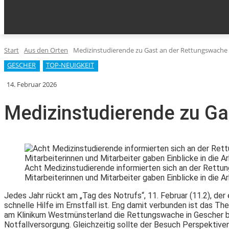
KLEINANZEIGEN
AUS DEN ORTEN
HOME
EPA
Start
Aus den Orten
Medizinstudierende zu Gast an der Rettungswache
GESCHER
TOP-NEUIGKEIT
14. Februar 2026
Medizinstudierende zu G
Acht Medizinstudierende informierten sich an der Rettun
Mitarbeiterinnen und Mitarbeiter gaben Einblicke in die 
Jedes Jahr rückt am „Tag des Notrufs“, 11. Februar (11.2), der
schnelle Hilfe im Ernstfall ist. Eng damit verbunden ist das 
am Klinikum Westmünsterland die Rettungswache in Gescher besu
Notfallversorgung. Gleichzeitig sollte der Besuch Perspektiven