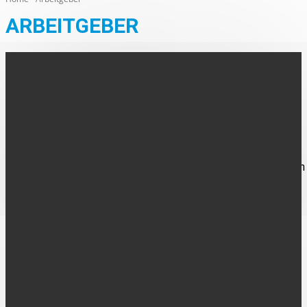
ARBEITGEBER
AHAUS
Arbeitgeber-Bus-Tour 2026 in Ahaus
Das Jobcenter der Stadt Ahaus setzt seine erfolgreiche
Arbeitgeber-Bus-Tour im Rahmen des "Job-Turbos" fort und
entwickelt das Format gezielt weiter. Nach dem erfolgreichen
Auftakt...
AUS DEN ORTEN
Vreden: Auszeichnung als pflegefreundlicher
Arbeitgeber