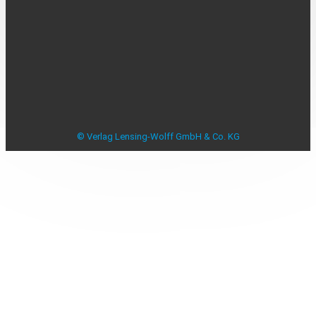
Mediadaten
Beilagenplanung
Allensbacher Studie Anzeigenblätter
Studie zu Anzeigenblättern
Impressum
Datenschutzerklärung
Datenschutzeinstellungen
AGB
Verbraucherstreitbeilegung
© Verlag Lensing-Wolff GmbH & Co. KG