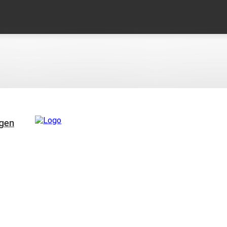
MEHR
PER
KONTAKT
agen