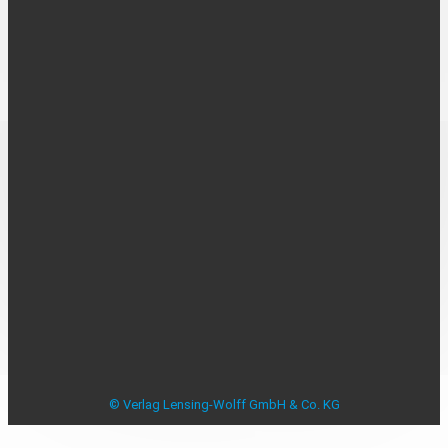
UNTERNEHMEN
Über uns
Kontakt
Karriere
MEDIADATEN
Mediadaten
Beilagenplanung
Allensbacher Studie Anzeigenblätter
Studie zu Anzeigenblättern
Impressum
Datenschutzerklärung
Datenschutzeinstellungen
AGB
Verbraucherstreitbeilegung
© Verlag Lensing-Wolff GmbH & Co. KG