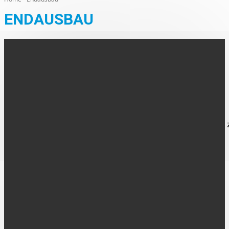
ENDAUSBAU
AHAUS
„Möllmanns Fälleken“ in Alstätte freigegeben
Der Straßen-Endausbau "Möllmanns Fälleken" in Alstätte ist
abgeschlossen, die Straße für den Verkehr freigegeben. Die
Gestaltung der Straße erfolgte einschließlich der Stichstraße 
Hofstelle...
FOLGE UNS