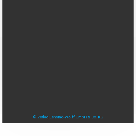
Über uns
Kontakt
Karriere
MEDIADATEN
Mediadaten
Beilagenplanung
Allensbacher Studie Anzeigenblätter
Studie zu Anzeigenblättern
Impressum
Datenschutzerklärung
Datenschutzeinstellungen
AGB
Verbraucherstreitbeilegung
© Verlag Lensing-Wolff GmbH & Co. KG