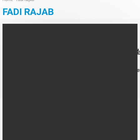
FADI RAJAB
AUS DEN ORTEN
Fadi Rajab wird neuer Erster Beigeordneter Vre
Zum 1. September 2024 wird Fadi Rajab neuer Erster
Beigeordneter der Stadt Vreden. Das hat der Rat gestern in se
Sitzung einstimmig entschieden. Der...
FOLGE UNS
UNTERNEHMEN