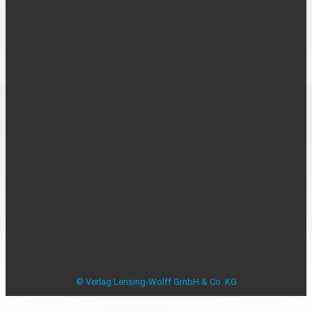
UNTERNEHMEN
Über uns
Kontakt
Karriere
MEDIADATEN
Mediadaten
Beilagenplanung
Allensbacher Studie Anzeigenblätter
Studie zu Anzeigenblättern
Impressum
Datenschutzerklärung
Datenschutzeinstellungen
AGB
Verbraucherstreitbeilegung
© Verlag Lensing-Wolff GmbH & Co. KG