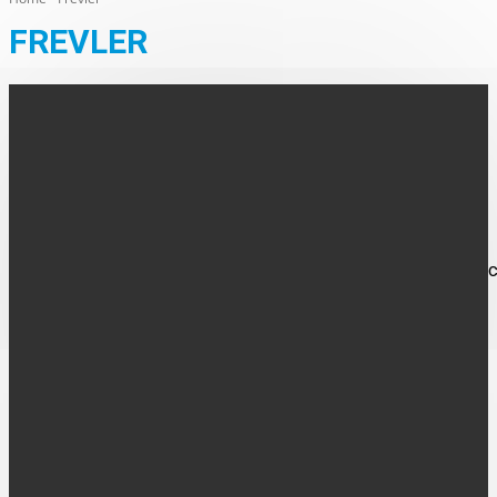
FREVLER
AUS DEN ORTEN
Baumfrevler beschädigt städtische Bäume
Zwei städtische Eichen sind durch unbekannte Täter auf dem
Birkenweg/Ecke Fichtenweg in Gescher-Hochmoor stark
beschädigt worden. Die Eichen haben einen Durchmesser von c
70...
FOLGE UNS