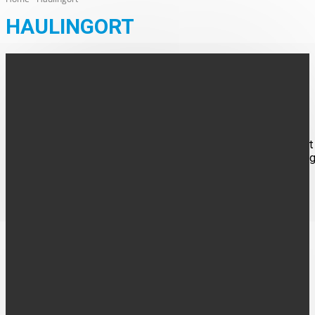
HAULINGORT
AUS DEN ORTEN
Haulingort feiert Schützenfest
Mit dem „Tog wegbringen“ am Mittwoch, 29. Mai 2024, startet
heiße Phase des Schützenfestes des Schützenvereins Hauling
in Legden. Die Schützen treffen sich...
FOLGE UNS
UNTERNEHMEN