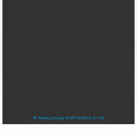
Über uns
Kontakt
Karriere
MEDIADATEN
Mediadaten
Beilagenplanung
Allensbacher Studie Anzeigenblätter
Studie zu Anzeigenblättern
Impressum
Datenschutzerklärung
Datenschutzeinstellungen
AGB
Verbraucherstreitbeilegung
© Verlag Lensing-Wolff GmbH & Co. KG