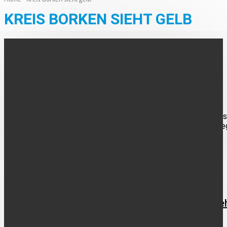
KREIS BORKEN SIEHT GELB
AUS DEN ORTEN
„Kreis Borken sieht gelb!“ – Aktion für sicheren
Schulweg
Die Kampagne "Kreis Borken sieht gelb!" soll nun zu Beginn des
neuen Schuljahres wieder zu mehr Sicherheit auf dem Schulwe
beitragen. Der Initiator der...
AUS DER REGION
Verkehrssicherheitskampagne „Kreis Borken sie
gelb!“