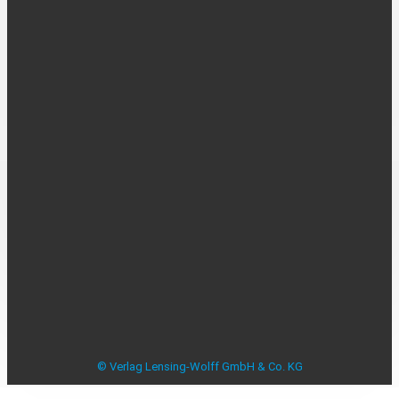
UNTERNEHMEN
Über uns
Kontakt
Karriere
MEDIADATEN
Mediadaten
Beilagenplanung
Allensbacher Studie Anzeigenblätter
Studie zu Anzeigenblättern
Impressum
Datenschutzerklärung
Datenschutzeinstellungen
AGB
Verbraucherstreitbeilegung
© Verlag Lensing-Wolff GmbH & Co. KG