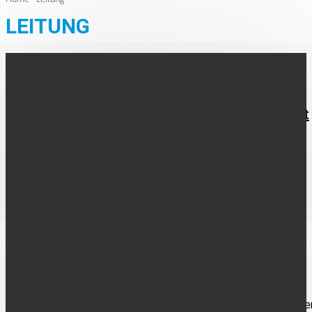
LEITUNG
AUS DER REGION
Kirchenparlament stellt Weichen für die Zukunft
Gleich mehrere wichtige Entscheidungen für die Zukunft der
Evangelischen Kirche im Münsterland standen auf der
Tagesordnung der Synode des Evangelischen Kirchenkreises
Steinfurt-Coesfeld-Borken, die am...
AHAUS
kfd St. Marien Ahaus stellt sich neu auf
Mit viel guter Laune und neuen Ideen hat sich die kfd St. Marie