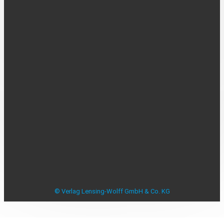
Über uns
Kontakt
Karriere
MEDIADATEN
Mediadaten
Beilagenplanung
Allensbacher Studie Anzeigenblätter
Studie zu Anzeigenblättern
Impressum
Datenschutzerklärung
Datenschutzeinstellungen
AGB
Verbraucherstreitbeilegung
© Verlag Lensing-Wolff GmbH & Co. KG