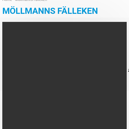
MÖLLMANNS FÄLLEKEN
AHAUS
„Möllmanns Fälleken“ in Alstätte freigegeben
Der Straßen-Endausbau "Möllmanns Fälleken" in Alstätte ist
abgeschlossen, die Straße für den Verkehr freigegeben. Die
Gestaltung der Straße erfolgte einschließlich der Stichstraße 
Hofstelle...
FOLGE UNS