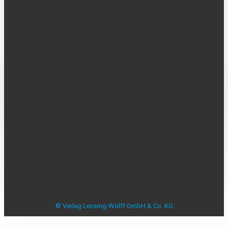
UNTERNEHMEN
Über uns
Kontakt
Karriere
MEDIADATEN
Mediadaten
Beilagenplanung
Allensbacher Studie Anzeigenblätter
Studie zu Anzeigenblättern
Impressum
Datenschutzerklärung
Datenschutzeinstellungen
AGB
Verbraucherstreitbeilegung
© Verlag Lensing-Wolff GmbH & Co. KG