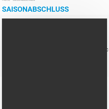
SAISONABSCHLUSS
AUS DEN ORTEN
RWN-Fußballer feiern Saisonabschluss
Die Fußballerinnen und Fußballer der Seniorenabteilung des SC
Rot-Weiß Nienborg befinden sich seit einigen Tagen in der
wohlverdienten Sommerpause. Nach den letzten Heimspielen
zum...
FOLGE UNS