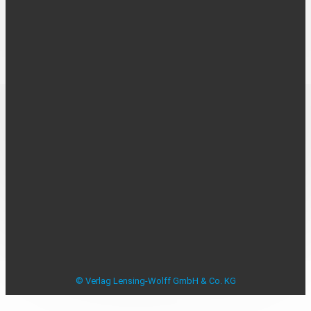
UNTERNEHMEN
Über uns
Kontakt
Karriere
MEDIADATEN
Mediadaten
Beilagenplanung
Allensbacher Studie Anzeigenblätter
Studie zu Anzeigenblättern
Impressum
Datenschutzerklärung
Datenschutzeinstellungen
AGB
Verbraucherstreitbeilegung
© Verlag Lensing-Wolff GmbH & Co. KG