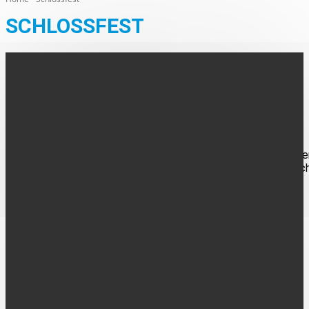
SCHLOSSFEST
AUS DEN ORTEN
Wasserburg Haus Horst förmlich „überrannt
Die Teilnahme der Wasserburg Haus Horst am Burgen- und
Schlössertag war ein voller Erfolg. Die Verantwortlichen wurde
fast "überrannt" und und hätten nie mit dieser Resonanz gerec
FOLGE UNS
UNTERNEHMEN