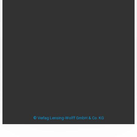
Über uns
Kontakt
Karriere
MEDIADATEN
Mediadaten
Beilagenplanung
Allensbacher Studie Anzeigenblätter
Studie zu Anzeigenblättern
Impressum
Datenschutzerklärung
Datenschutzeinstellungen
AGB
Verbraucherstreitbeilegung
© Verlag Lensing-Wolff GmbH & Co. KG