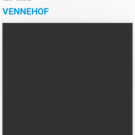
VENNEHOF
AUS DER REGION
Musik-Wochenende des Chorverbandes
Westmünsterland
Zwei Tage voller Musik in der Borkener Stadthalle hatte der
Chorverband Westmünsterland versprochen und es wurde ein
Wochenende mit Spaß am Singen und viel...
FOLGE UNS