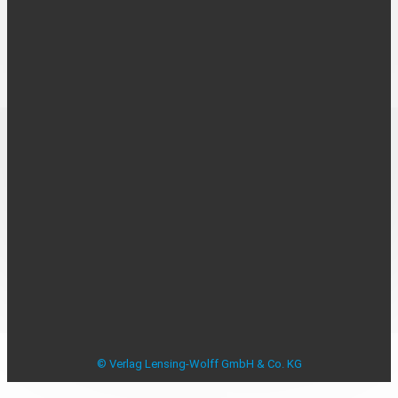
UNTERNEHMEN
Über uns
Kontakt
Karriere
MEDIADATEN
Mediadaten
Beilagenplanung
Allensbacher Studie Anzeigenblätter
Studie zu Anzeigenblättern
Impressum
Datenschutzerklärung
Datenschutzeinstellungen
AGB
Verbraucherstreitbeilegung
© Verlag Lensing-Wolff GmbH & Co. KG