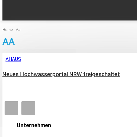
KLEINANZEIGEN
AUS DEN ORTEN
HOME
EPA
Home
Aa
AA
AHAUS
Neues Hochwasserportal NRW freigeschaltet
Unternehmen