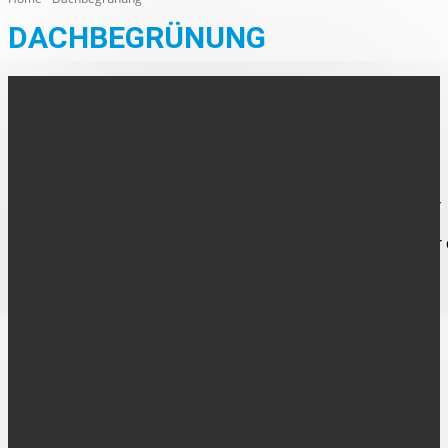
DACHBEGRÜNUNG
AUS DER REGION
Starkregenschutz dank begrünter Dächer
Die vergangenen Jahre haben gezeigt, dass Starkregen immer
häufiger und langanhaltender auf Gebäude und Grundstücke
einwirkt. So stehen Hauseigentümerinnen und -eigentümer vor 
Herausforderung,...
FOLGE UNS