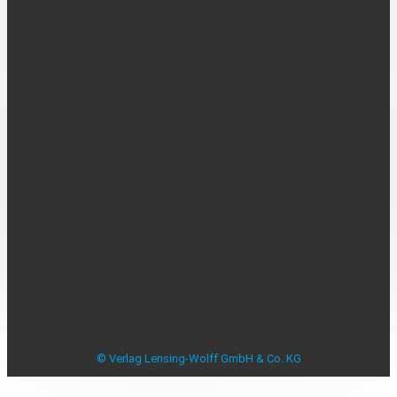
UNTERNEHMEN
Über uns
Kontakt
Karriere
MEDIADATEN
Mediadaten
Beilagenplanung
Allensbacher Studie Anzeigenblätter
Studie zu Anzeigenblättern
Impressum
Datenschutzerklärung
Datenschutzeinstellungen
AGB
Verbraucherstreitbeilegung
© Verlag Lensing-Wolff GmbH & Co. KG