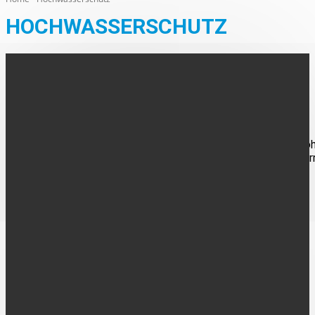
HOCHWASSERSCHUTZ
AUS DEN ORTEN
Rückblick auf das Berkel-Hochwasser 2016
Am 24. Juni 2026 jährt sich das Hochwasserereignis in Stadtlo
zum zehnten Mal. An die Ereignisse des Sommers 2016 erinner
sich viele Stadtlohnerinnen und...
FOLGE UNS
UNTERNEHMEN