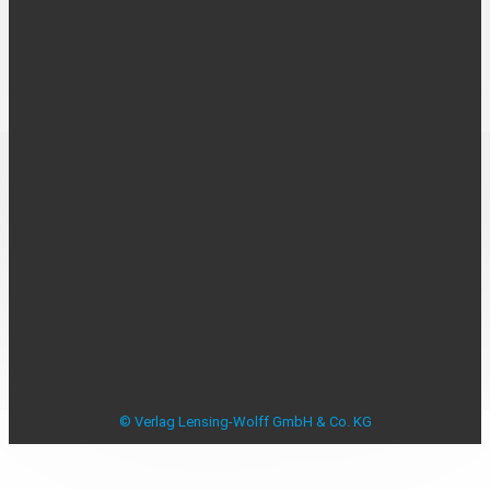
Über uns
Kontakt
Karriere
MEDIADATEN
Mediadaten
Beilagenplanung
Allensbacher Studie Anzeigenblätter
Studie zu Anzeigenblättern
Impressum
Datenschutzerklärung
Datenschutzeinstellungen
AGB
Verbraucherstreitbeilegung
© Verlag Lensing-Wolff GmbH & Co. KG