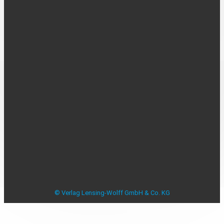
Über uns
Kontakt
Karriere
MEDIADATEN
Mediadaten
Beilagenplanung
Allensbacher Studie Anzeigenblätter
Studie zu Anzeigenblättern
Impressum
Datenschutzerklärung
Datenschutzeinstellungen
AGB
Verbraucherstreitbeilegung
© Verlag Lensing-Wolff GmbH & Co. KG