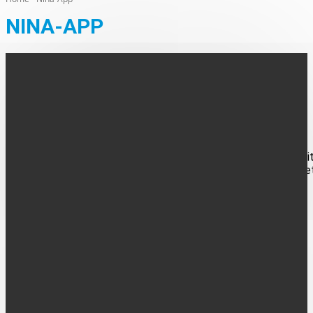
NINA-APP
AUS DER REGION
Heute bundesweiter Warntag
Raketenangriffe, Hochwasser, Großbrände: Im Krisen- und
Katastrophenfall ist es wichtig, dass die Bevölkerung rechtzei
gewarnt wird, um sich in Sicherheit zu bringen. Deswegen findet.
FOLGE UNS
UNTERNEHMEN