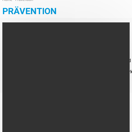
PRÄVENTION
AUS DER REGION
Unfallentwicklung 2025 für den Kreis Borken
Weniger Verkehrsunfälle, aber deutlich mehr Verunglückte und
ungewöhnlich hohe Zahl an Verkehrstoten: So lässt sich die
Entwicklung zusammenfassen, die die Kreispolizeibehörde Bor
bei...
AUS DER REGION
„Glüxxbox“: Prävention von Glücksspielsucht
Jedes Jahr am letzten Mittwoch im September findet der