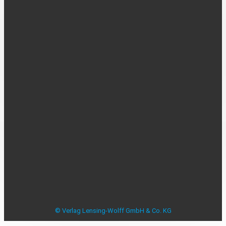
UNTERNEHMEN
Über uns
Kontakt
Karriere
MEDIADATEN
Mediadaten
Beilagenplanung
Allensbacher Studie Anzeigenblätter
Studie zu Anzeigenblättern
Impressum
Datenschutzerklärung
Datenschutzeinstellungen
AGB
Verbraucherstreitbeilegung
© Verlag Lensing-Wolff GmbH & Co. KG