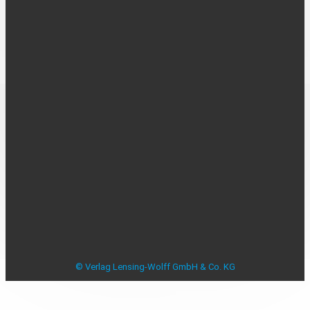
Über uns
Kontakt
Karriere
MEDIADATEN
Mediadaten
Beilagenplanung
Allensbacher Studie Anzeigenblätter
Studie zu Anzeigenblättern
Impressum
Datenschutzerklärung
Datenschutzeinstellungen
AGB
Verbraucherstreitbeilegung
© Verlag Lensing-Wolff GmbH & Co. KG