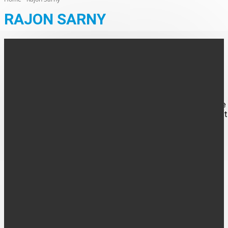
RAJON SARNY
AUS DER REGION
Videokonferenz mit Polen und der Ukraine
Am 24. Februar jährt sich der russische Überfall auf die Ukraine
schon zum zweiten Mal. "Die erbitterten Kampfhandlungen mit
Hunderttausenden von Toten und...
FOLGE UNS
UNTERNEHMEN