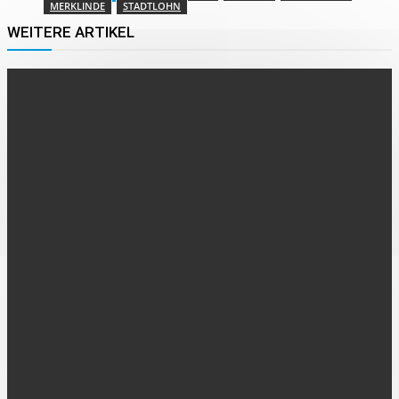
MERKLINDE
STADTLOHN
WEITERE ARTIKEL
AUS DER REGION
Jugend-Kammermusikförderpreis NRW 2026
10. August 2026
AUS DER REGION
46 Förderbescheide und rund 8,3 Millionen Euro
9. August 2026
AHAUS
Mehr Platz für Integration
8. August 2026
FOLGE UNS