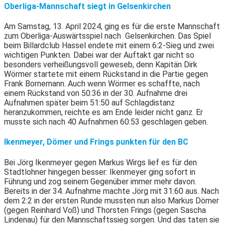
Oberliga-Mannschaft siegt in Gelsenkirchen
Am Samstag, 13. April 2024, ging es für die erste Mannschaft
zum Oberliga-Auswärtsspiel nach Gelsenkirchen. Das Spiel
beim Billardclub Hassel endete mit einem 6:2-Sieg und zwei
wichtigen Punkten. Dabei war der Auftakt gar nicht so
besonders verheißungsvoll geweseb, denn Kapitän Dirk
Wörmer startete mit einem Rückstand in die Partie gegen
Frank Bornemann. Auch wenn Wörmer es schaffte, nach
einem Rückstand von 50:36 in der 30. Aufnahme drei
Aufnahmen später beim 51:50 auf Schlagdistanz
heranzukommen, reichte es am Ende leider nicht ganz. Er
musste sich nach 40 Aufnahmen 60:53 geschlagen geben.
Ikenmeyer, Dömer und Frings punkten für den BC
Bei Jörg Ikenmeyer gegen Markus Wirgs lief es für den
Stadtlohner hingegen besser: Ikenmeyer ging sofort in
Führung und zog seinem Gegenüber immer mehr davon.
Bereits in der 34. Aufnahme machte Jörg mit 31:60 aus. Nach
dem 2:2 in der ersten Runde mussten nun also Markus Dömer
(gegen Reinhard Voß) und Thorsten Frings (gegen Sascha
Lindenau) für den Mannschaftssieg sorgen. Und das taten sie