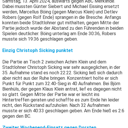
Samstag, 13. April 2024, auswärts gegen ABC Merklinde.
Dabei mussten Günter Siebert und Michael Eissing ersetzt
werden, Marcellus Böing (gegen Marcus Klein) und Detlev
Robers (gegen Rolf Ende) sprangen in die Bresche. Anfangs
konnten beide Stadtlohner gut mithalten, gegen Mitte der
Partie jedoch wurde der Abstand zu den Führenden in beiden
Spielen deutlicher. Böing unterlag am Ende 30:36, Robers
musste sich 19:36 geschlagen geben.
Einzig Christoph Sicking punktet
Die Partie an Tisch 2 zwischen Achim Klein und dem
Stadtlohner Christoph Sicking war sehr ausgeglichen, in der
35. Aufnahme stand es noch 22:22. Sicking ließ sich dadurch
aber nicht aus der Ruhe bringen. Konzentriert holte er sich
Punkt für Punkt zum 32:40-Sieg in 40 Aufnahmen. Bei Björn
Bienhüls, der gegen Klaus Klein antrat, lief es dagegen nicht
so glatt. Gegen Mitte der Partie war er leicht ins
Hintertreffen geraten und schaffte es zum Ende hin leider
nicht, den Rückstand aufzuholen. Nach 32 Aufnahmen
musste er sich 40:33 geschlagen geben. Am Ende hieß es 2:6
gegen den BC.
Zweiter Wochenend-Einsatz gegen Dorsten